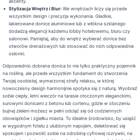
akcenty.
Stylizacja Wnętrz i Biur:
We wnętrzach liczy się przede
wszystkim design i precyzja wykonania. Gładkie,
lakierowane donice aluminiowe lub z włókna szklanego
dodadzą elegancji każdemu lobby hotelowemu, biuru czy
salonowi. Pamiętaj, aby do wnętrz wybierać donice bez
otworów drenażowych lub stosować do nich odpowiednie
osłonki.
Odpowiednio dobrana donica to nie tylko praktyczny pojemnik
na roślinę, ale przede wszystkim fundament do stworzenia
Twojej osobistej, wymarzonej strefy relaksu, w której
nowoczesny design harmonijnie spotyka się z naturą. Wyobraź
sobie ciepły, letni wieczór na tarasie otoczonym eleganckimi,
surowymi donicami z betonu lub cortenu, gdzie w otoczeniu
bujnej zieleni możesz w pełni odciąć się od codziennych
obowiązków i zgiełku miasta. To idealne środowisko, by usiąść
w wygodnym fotelu z ulubionym napojem, delektować się
spokojem i pozwolić sobie na odrobinę cyfrowej rozrywki, na